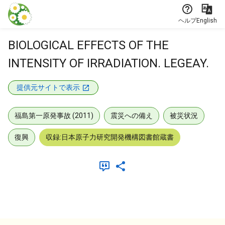
本文に飛ぶ
ヘルプ
English
BIOLOGICAL EFFECTS OF THE
INTENSITY OF IRRADIATION. LEGEAY.
提供元サイトで表示
福島第一原発事故 (2011)
震災への備え
被災状況
復興
収録:日本原子力研究開発機構図書館蔵書
メタデータ