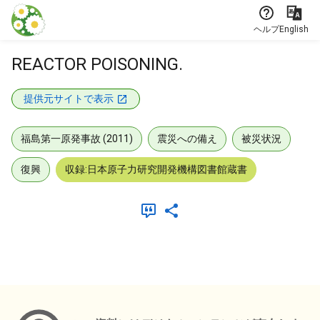
本文に飛ぶ
ヘルプ
English
REACTOR POISONING.
提供元サイトで表示
福島第一原発事故 (2011)
震災への備え
被災状況
復興
収録:日本原子力研究開発機構図書館蔵書
メタデータ