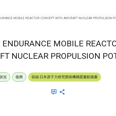
DURANCE MOBILE REACTOR CONCEPT WITH AIRCRAFT NUCLEAR PROPULSION PO
E ENDURANCE MOBILE REACT
FT NUCLEAR PROPULSION PO
状況
復興
収録:日本原子力研究開発機構図書館蔵書