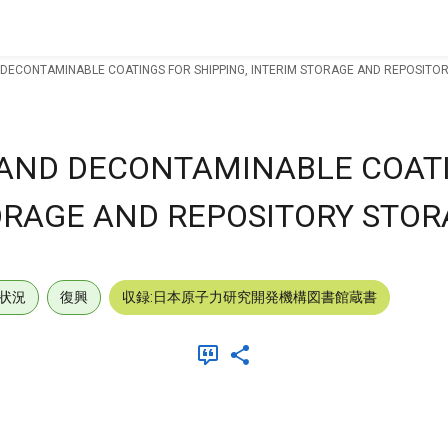
 DECONTAMINABLE COATINGS FOR SHIPPING, INTERIM STORAGE AND REPOSITOR
 AND DECONTAMINABLE COAT
ORAGE AND REPOSITORY STORA
状況
復興
収録:日本原子力研究開発機構図書館蔵書