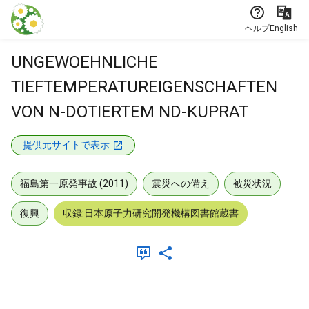
本文に飛ぶ
ヘルプ
English
UNGEWOEHNLICHE
TIEFTEMPERATUREIGENSCHAFTEN
VON N-DOTIERTEM ND-KUPRAT
提供元サイトで表示
福島第一原発事故 (2011)
震災への備え
被災状況
復興
収録:日本原子力研究開発機構図書館蔵書