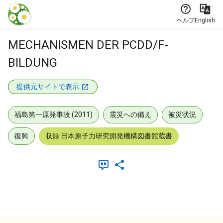
本文に飛ぶ
ヘルプ
English
MECHANISMEN DER PCDD/F-
BILDUNG
提供元サイトで表示
福島第一原発事故 (2011)
震災への備え
被災状況
復興
収録:日本原子力研究開発機構図書館蔵書
メタデータ