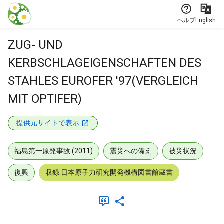
本文に飛ぶ
ヘルプ
English
ZUG- UND
KERBSCHLAGEIGENSCHAFTEN DES
STAHLES EUROFER '97(VERGLEICH
MIT OPTIFER)
提供元サイトで表示
福島第一原発事故 (2011)
震災への備え
被災状況
復興
収録:日本原子力研究開発機構図書館蔵書