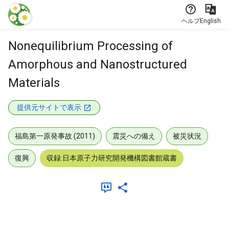
本文に飛ぶ
ヘルプ
English
Nonequilibrium Processing of
Amorphous and Nanostructured
Materials
提供元サイトで表示
福島第一原発事故 (2011)
震災への備え
被災状況
復興
収録:日本原子力研究開発機構図書館蔵書