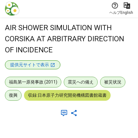
本文に飛ぶ
ヘルプ
English
AIR SHOWER SIMULATION WITH
CORSIKA AT ARBITRARY DIRECTION
OF INCIDENCE
提供元サイトで表示
福島第一原発事故 (2011)
震災への備え
被災状況
復興
収録:日本原子力研究開発機構図書館蔵書