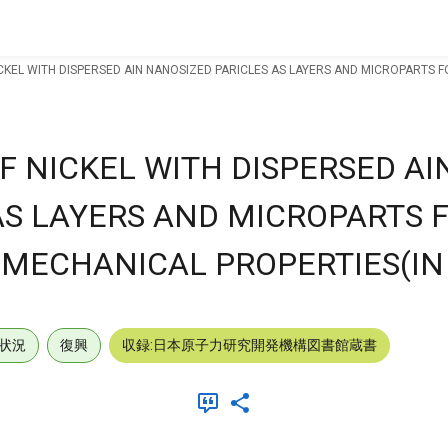
CKEL WITH DISPERSED AIN NANOSIZED PARICLES AS LAYERS AND MICROPARTS 
F NICKEL WITH DISPERSED AI
AS LAYERS AND MICROPARTS 
 MECHANICAL PROPERTIES(I
状況
復興
収録:日本原子力研究開発機構図書館蔵書