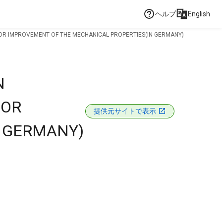
ヘルプ
English
FOR IMPROVEMENT OF THE MECHANICAL PROPERTIES(IN GERMANY)
N
FOR
提供元サイトで表示
N GERMANY)