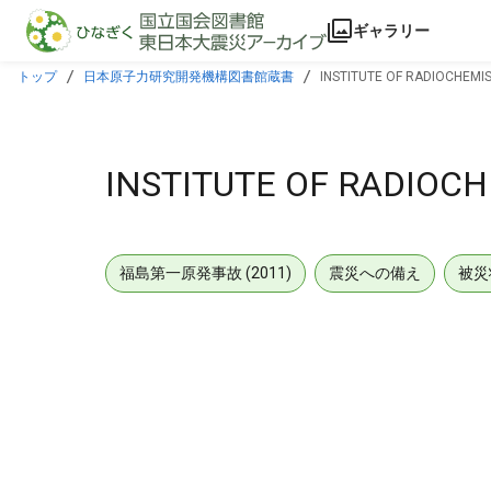
本文に飛ぶ
ギャラリー
トップ
日本原子力研究開発機構図書館蔵書
INSTITUTE OF RADIOCHEMI
INSTITUTE OF RADIOC
福島第一原発事故 (2011)
震災への備え
被災
メタデータ