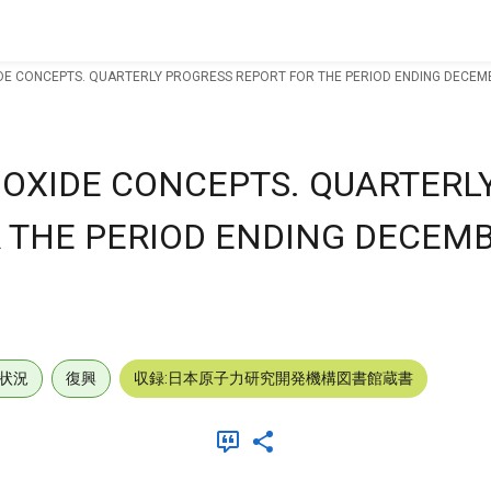
E CONCEPTS. QUARTERLY PROGRESS REPORT FOR THE PERIOD ENDING DECEMB
OXIDE CONCEPTS. QUARTERL
 THE PERIOD ENDING DECEMB
状況
復興
収録:日本原子力研究開発機構図書館蔵書