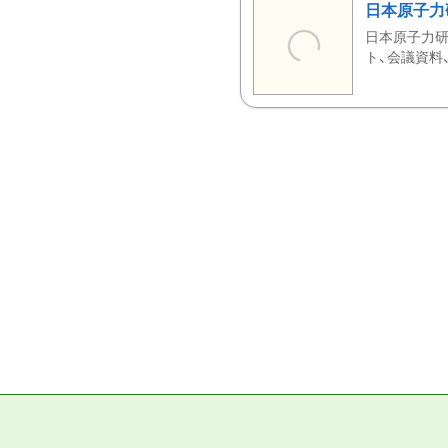
日本原子力
日本原子力研
ト、会議資料、