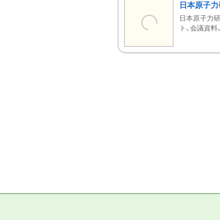
日本原子力
日本原子力研
ト、会議資料、