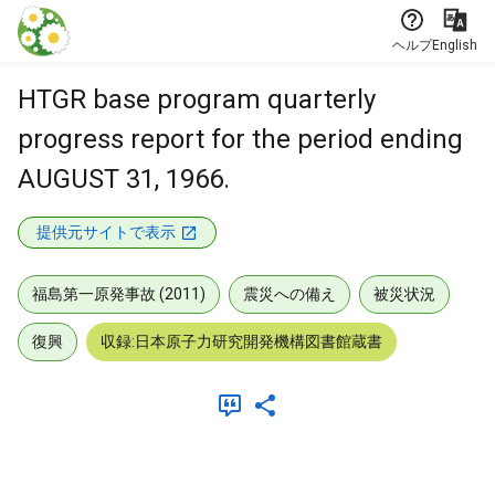
本文に飛ぶ
ヘルプ
English
HTGR base program quarterly
progress report for the period ending
AUGUST 31, 1966.
提供元サイトで表示
福島第一原発事故 (2011)
震災への備え
被災状況
復興
収録:日本原子力研究開発機構図書館蔵書