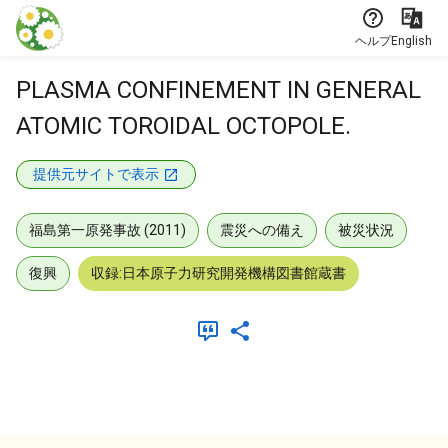
本文に飛ぶ
ヘルプ
English
PLASMA CONFINEMENT IN GENERAL
ATOMIC TOROIDAL OCTOPOLE.
提供元サイトで表示
福島第一原発事故 (2011)
震災への備え
被災状況
復興
収録:日本原子力研究開発機構図書館蔵書
メタデータ