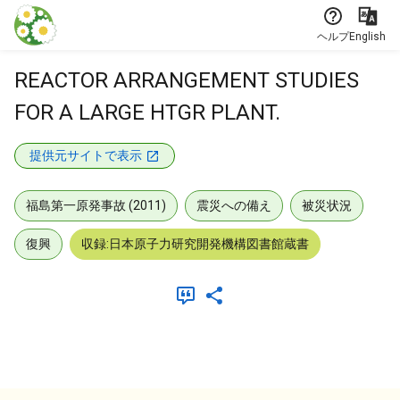
本文に飛ぶ
ヘルプ
English
REACTOR ARRANGEMENT STUDIES
FOR A LARGE HTGR PLANT.
提供元サイトで表示
福島第一原発事故 (2011)
震災への備え
被災状況
復興
収録:日本原子力研究開発機構図書館蔵書
メタデータ