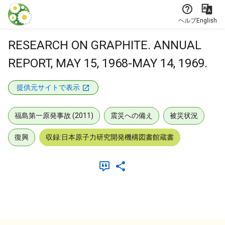
本文に飛ぶ
ヘルプ
English
RESEARCH ON GRAPHITE. ANNUAL
REPORT, MAY 15, 1968-MAY 14, 1969.
提供元サイトで表示
福島第一原発事故 (2011)
震災への備え
被災状況
復興
収録:日本原子力研究開発機構図書館蔵書
メタデータ