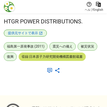
本文に飛ぶ
ヘルプ
English
HTGR POWER DISTRIBUTIONS.
提供元サイトで表示
福島第一原発事故 (2011)
震災への備え
被災状況
復興
収録:日本原子力研究開発機構図書館蔵書
メタデータ