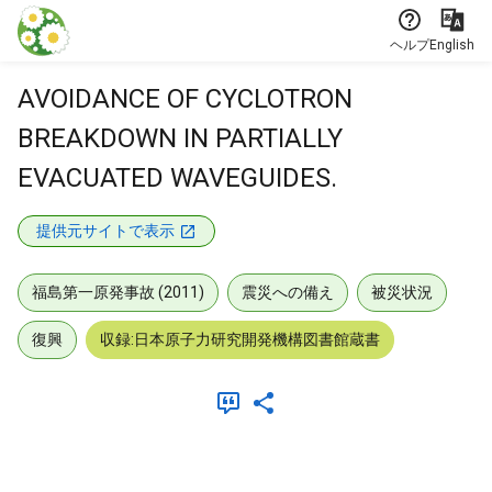
本文に飛ぶ
ヘルプ
English
AVOIDANCE OF CYCLOTRON
BREAKDOWN IN PARTIALLY
EVACUATED WAVEGUIDES.
提供元サイトで表示
福島第一原発事故 (2011)
震災への備え
被災状況
復興
収録:日本原子力研究開発機構図書館蔵書