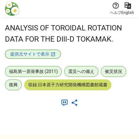
本文に飛ぶ
ヘルプ
English
ANALYSIS OF TOROIDAL ROTATION
DATA FOR THE DIII-D TOKAMAK.
提供元サイトで表示
福島第一原発事故 (2011)
震災への備え
被災状況
復興
収録:日本原子力研究開発機構図書館蔵書
メタデータ