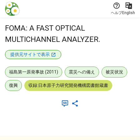
本文に飛ぶ
ヘルプ
English
FOMA: A FAST OPTICAL
MULTICHANNEL ANALYZER.
提供元サイトで表示
福島第一原発事故 (2011)
震災への備え
被災状況
復興
収録:日本原子力研究開発機構図書館蔵書
メタデータ