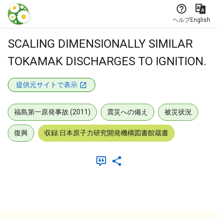
本文に飛ぶ
ヘルプ
English
SCALING DIMENSIONALLY SIMILAR
TOKAMAK DISCHARGES TO IGNITION.
提供元サイトで表示
福島第一原発事故 (2011)
震災への備え
被災状況
復興
収録:日本原子力研究開発機構図書館蔵書
メタデータ