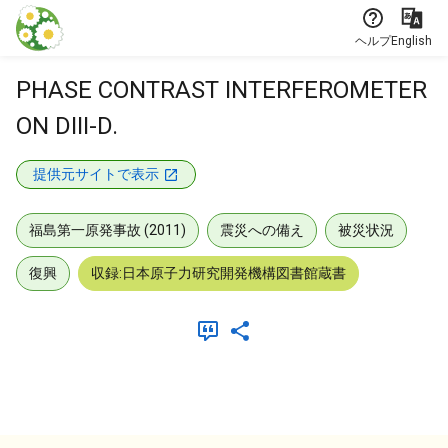
本文に飛ぶ
ヘルプ
English
PHASE CONTRAST INTERFEROMETER
ON DIII-D.
提供元サイトで表示
福島第一原発事故 (2011)
震災への備え
被災状況
復興
収録:日本原子力研究開発機構図書館蔵書
メタデータ