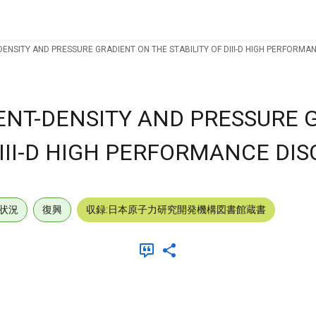
ENSITY AND PRESSURE GRADIENT ON THE STABILITY OF DIII-D HIGH PERFORMA
ENT-DENSITY AND PRESSURE 
DIII-D HIGH PERFORMANCE DI
状況
復興
収録:日本原子力研究開発機構図書館蔵書