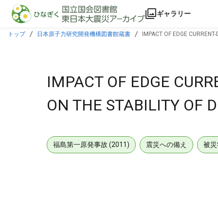
本文に飛ぶ
ギャラリー
トップ
日本原子力研究開発機構図書館蔵書
IMPACT OF EDGE CURRENT-D
IMPACT OF EDGE CURR
ON THE STABILITY OF 
福島第一原発事故 (2011)
震災への備え
被災