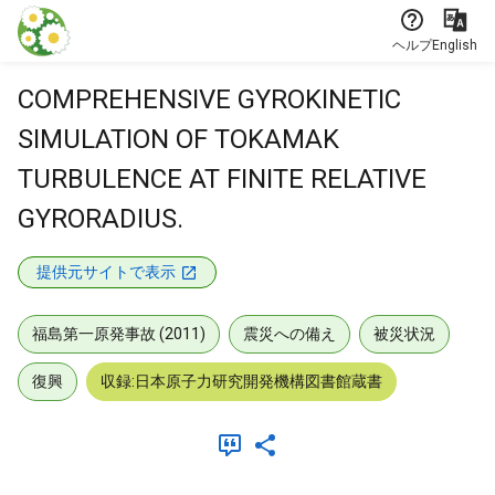
本文に飛ぶ
ヘルプ
English
COMPREHENSIVE GYROKINETIC
SIMULATION OF TOKAMAK
TURBULENCE AT FINITE RELATIVE
GYRORADIUS.
提供元サイトで表示
福島第一原発事故 (2011)
震災への備え
被災状況
復興
収録:日本原子力研究開発機構図書館蔵書