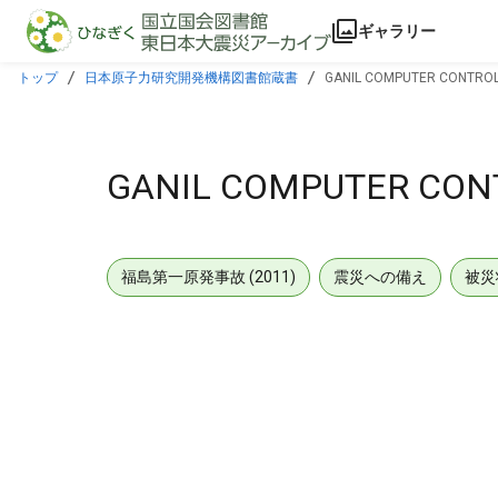
本文に飛ぶ
ギャラリー
トップ
日本原子力研究開発機構図書館蔵書
GANIL COMPUTER CONTROL
GANIL COMPUTER CON
福島第一原発事故 (2011)
震災への備え
被災
メタデータ