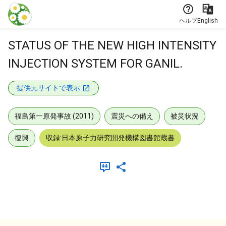
本文に飛ぶ
ヘルプ
English
STATUS OF THE NEW HIGH INTENSITY
INJECTION SYSTEM FOR GANIL.
提供元サイトで表示
福島第一原発事故 (2011)
震災への備え
被災状況
復興
収録:日本原子力研究開発機構図書館蔵書
メタデータ