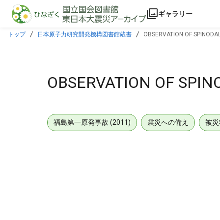
本文に飛ぶ
ギャラリー
トップ
日本原子力研究開発機構図書館蔵書
OBSERVATION OF SPINODAL
OBSERVATION OF SPIN
福島第一原発事故 (2011)
震災への備え
被災
メタデータ