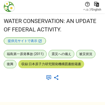
本文に飛ぶ
ヘルプ
English
WATER CONSERVATION: AN UPDATE
OF FEDERAL ACTIVITY.
提供元サイトで表示
福島第一原発事故 (2011)
震災への備え
被災状況
復興
収録:日本原子力研究開発機構図書館蔵書
メタデータ