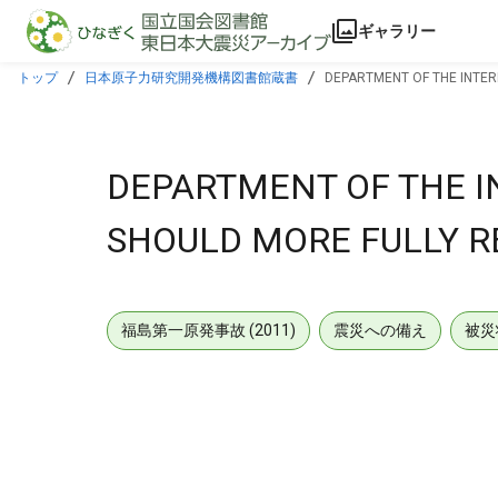
本文に飛ぶ
ギャラリー
トップ
日本原子力研究開発機構図書館蔵書
DEPARTMENT OF THE INTERI
DEPARTMENT OF THE IN
SHOULD MORE FULLY RE
福島第一原発事故 (2011)
震災への備え
被災