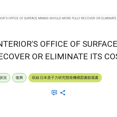
OR'S OFFICE OF SURFACE MINING SHOULD MORE FULLY RECOVER OR ELIMINATE 
TERIOR'S OFFICE OF SURFAC
COVER OR ELIMINATE ITS COS
状況
復興
収録:日本原子力研究開発機構図書館蔵書