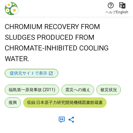
本文に飛ぶ
ヘルプ
English
CHROMIUM RECOVERY FROM
SLUDGES PRODUCED FROM
CHROMATE-INHIBITED COOLING
WATER.
提供元サイトで表示
福島第一原発事故 (2011)
震災への備え
被災状況
復興
収録:日本原子力研究開発機構図書館蔵書