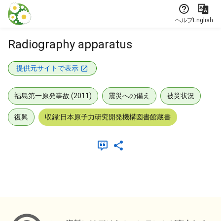
本文に飛ぶ
ヘルプ
English
Radiography apparatus
提供元サイトで表示
福島第一原発事故 (2011)
震災への備え
被災状況
復興
収録:日本原子力研究開発機構図書館蔵書
メタデータ