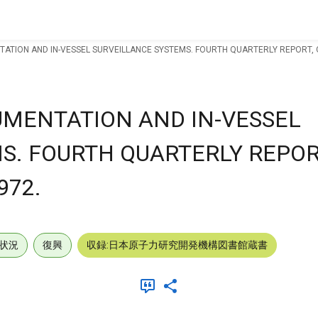
TATION AND IN-VESSEL SURVEILLANCE SYSTEMS. FOURTH QUARTERLY REPORT,
UMENTATION AND IN-VESSEL
S. FOURTH QUARTERLY REPOR
972.
状況
復興
収録:日本原子力研究開発機構図書館蔵書