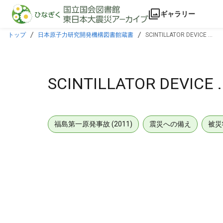
本文に飛ぶ
ギャラリー
トップ
日本原子力研究開発機構図書館蔵書
SCINTILLATOR DEVICE ...
SCINTILLATOR DEVICE ..
福島第一原発事故 (2011)
震災への備え
被災
メタデータ