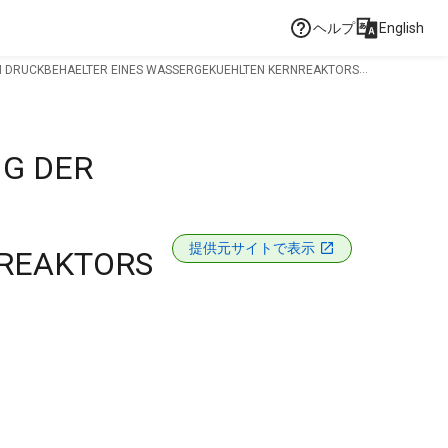
ヘルプ
English
EM DRUCKBEHAELTER EINES WASSERGEKUEHLTEN KERNREAKTORS
G DER
提供元サイトで表示
NREAKTORS