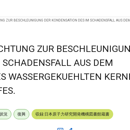
UNG ZUR BESCHLEUNIGUNG DER KONDENSATION DES IM SCHADENSFALL AUS D
ICHTUNG ZUR BESCHLEUNIGUN
M SCHADENSFALL AUS DEM
ES WASSERGEKUEHLTEN KER
ES.
状況
復興
収録:日本原子力研究開発機構図書館蔵書