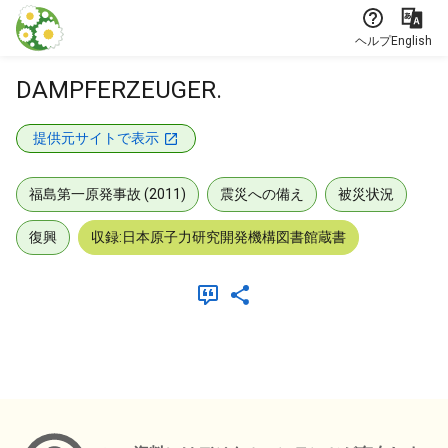
本文に飛ぶ
ヘルプ
English
DAMPFERZEUGER.
提供元サイトで表示
福島第一原発事故 (2011)
震災への備え
被災状況
復興
収録:日本原子力研究開発機構図書館蔵書
メタデータ