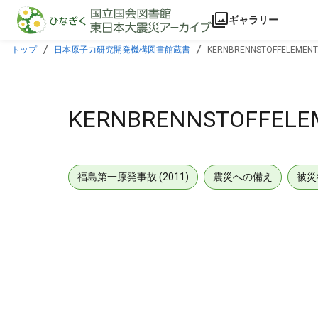
本文に飛ぶ
ギャラリー
トップ
日本原子力研究開発機構図書館蔵書
KERNBRENNSTOFFELEMENT
KERNBRENNSTOFFELE
福島第一原発事故 (2011)
震災への備え
被災
メタデータ