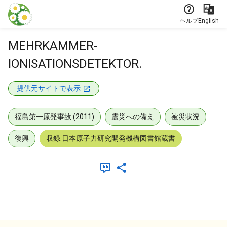
本文に飛ぶ
ヘルプ
English
MEHRKAMMER-
IONISATIONSDETEKTOR.
提供元サイトで表示
福島第一原発事故 (2011)
震災への備え
被災状況
復興
収録:日本原子力研究開発機構図書館蔵書
メタデータ