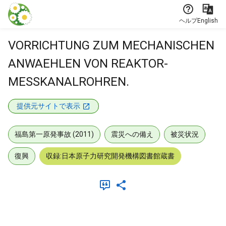
本文に飛ぶ
ヘルプ
English
VORRICHTUNG ZUM MECHANISCHEN
ANWAEHLEN VON REAKTOR-
MESSKANALROHREN.
提供元サイトで表示
福島第一原発事故 (2011)
震災への備え
被災状況
復興
収録:日本原子力研究開発機構図書館蔵書