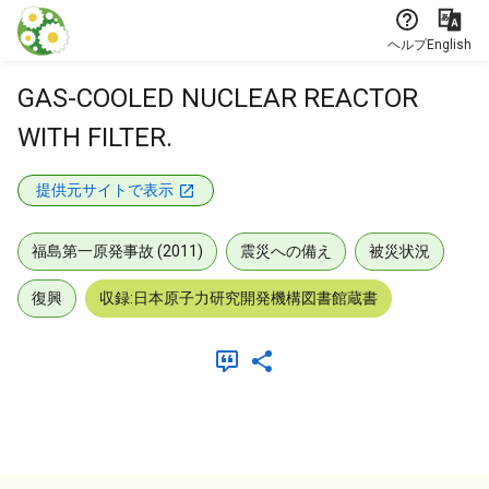
本文に飛ぶ
ヘルプ
English
GAS-COOLED NUCLEAR REACTOR
WITH FILTER.
提供元サイトで表示
福島第一原発事故 (2011)
震災への備え
被災状況
復興
収録:日本原子力研究開発機構図書館蔵書
メタデータ