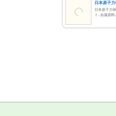
日本原子力
日本原子力研
ト、会議資料、