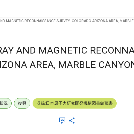
AND MAGNETIC RECONNAISSANCE SURVEY: COLORADO-ARIZONA AREA, MARBLE
RAY AND MAGNETIC RECONNA
IZONA AREA, MARBLE CANYON
状況
復興
収録:日本原子力研究開発機構図書館蔵書