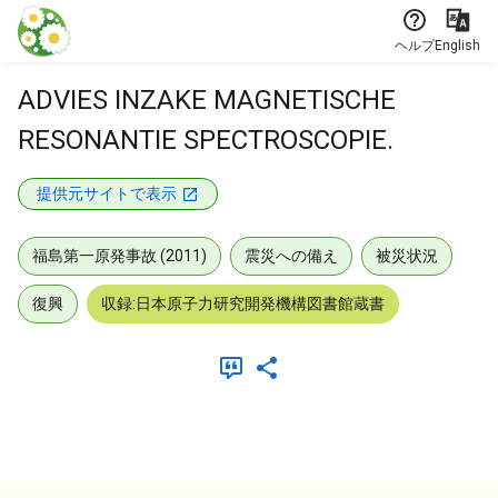
本文に飛ぶ
ヘルプ
English
ADVIES INZAKE MAGNETISCHE
RESONANTIE SPECTROSCOPIE.
提供元サイトで表示
福島第一原発事故 (2011)
震災への備え
被災状況
復興
収録:日本原子力研究開発機構図書館蔵書
メタデータ