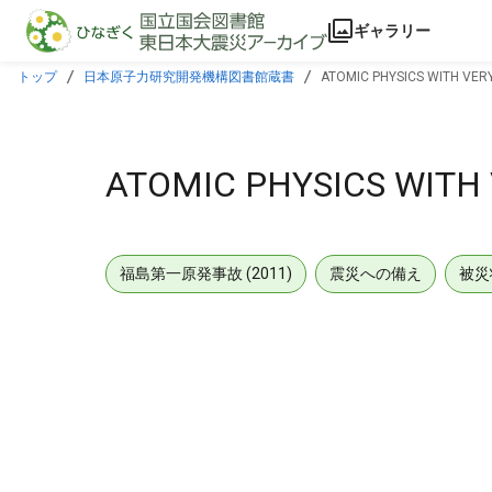
本文に飛ぶ
ギャラリー
トップ
日本原子力研究開発機構図書館蔵書
ATOMIC PHYSICS WITH VERY
ATOMIC PHYSICS WITH 
福島第一原発事故 (2011)
震災への備え
被災
メタデータ