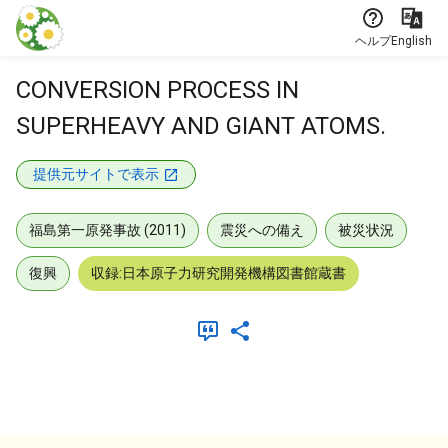
本文に飛ぶ
ヘルプ
English
CONVERSION PROCESS IN
SUPERHEAVY AND GIANT ATOMS.
提供元サイトで表示
福島第一原発事故 (2011)
震災への備え
被災状況
復興
収録:日本原子力研究開発機構図書館蔵書
メタデータ