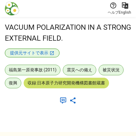
本文に飛ぶ
ヘルプ
English
VACUUM POLARIZATION IN A STRONG
EXTERNAL FIELD.
提供元サイトで表示
福島第一原発事故 (2011)
震災への備え
被災状況
復興
収録:日本原子力研究開発機構図書館蔵書
メタデータ