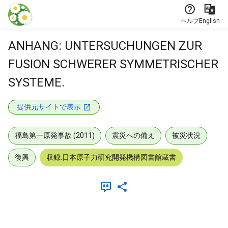
本文に飛ぶ
ヘルプ
English
ANHANG: UNTERSUCHUNGEN ZUR
FUSION SCHWERER SYMMETRISCHER
SYSTEME.
提供元サイトで表示
福島第一原発事故 (2011)
震災への備え
被災状況
復興
収録:日本原子力研究開発機構図書館蔵書