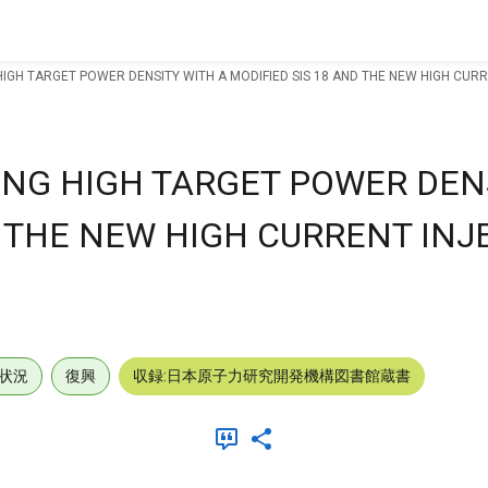
IGH TARGET POWER DENSITY WITH A MODIFIED SIS 18 AND THE NEW HIGH CURR
ING HIGH TARGET POWER DEN
D THE NEW HIGH CURRENT IN
状況
復興
収録:日本原子力研究開発機構図書館蔵書