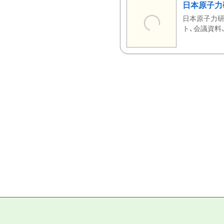
日本原子力
日本原子力研
ト、会議資料、