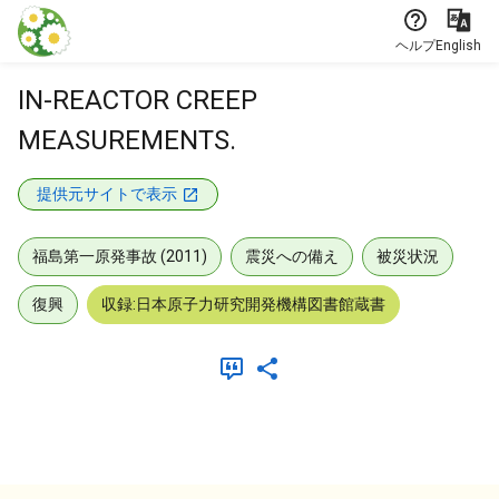
本文に飛ぶ
ヘルプ
English
IN-REACTOR CREEP
MEASUREMENTS.
提供元サイトで表示
福島第一原発事故 (2011)
震災への備え
被災状況
復興
収録:日本原子力研究開発機構図書館蔵書
メタデータ