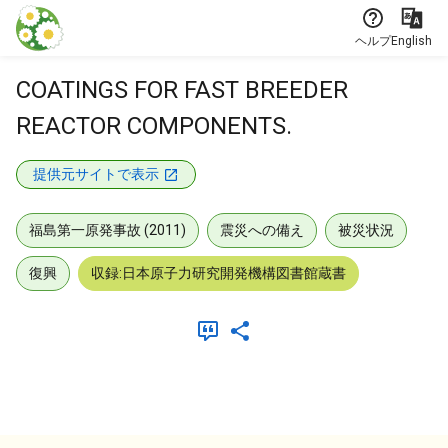
本文に飛ぶ
ヘルプ
English
COATINGS FOR FAST BREEDER
REACTOR COMPONENTS.
提供元サイトで表示
福島第一原発事故 (2011)
震災への備え
被災状況
復興
収録:日本原子力研究開発機構図書館蔵書
メタデータ