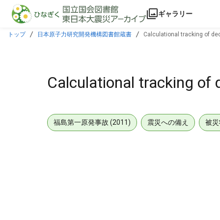
本文に飛ぶ
ギャラリー
トップ
日本原子力研究開発機構図書館蔵書
Calculational tracking of de
Calculational tracking of
福島第一原発事故 (2011)
震災への備え
被災
メタデータ